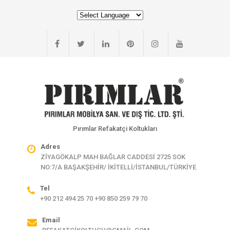
Pırımlar Refakatçi Koltukları
Adres
ZİYAGÖKALP MAH BAĞLAR CADDESİ 2725 SOK
NO:7/A BAŞAKŞEHİR/ İKİTELLİ/İSTANBUL/TÜRKİYE
Tel
+90 212 494 25 70 +90 850 259 79 70
Email