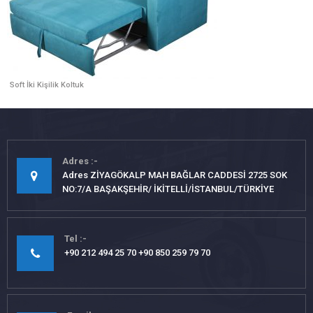
Soft İki Kişilik Koltuk
Adres
Adres ZİYAGÖKALP MAH BAĞLAR CADDESİ 2725 SOK
NO:7/A BAŞAKŞEHİR/ İKİTELLİ/İSTANBUL/TÜRKİYE
Tel
+90 212 494 25 70 +90 850 259 79 70