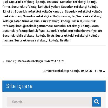
2.el
,
Susurluk refakatçi koltuğu en ucuz
,
Susurluk refakatçi koltuğu
firma
,
Susurluk refakatçi koltuğu fiyatları
,
Susurluk refakatçi koltuğu
ikinci el
,
Susurluk refakatçi koltuğu kanepe
,
Susurluk refakatçi koltuğu
mekanizması
,
Susurluk refakatçi koltuğu nasıl açılır
,
Susurluk refakatçi
koltuğu satan firmalar
,
Susurluk refakatçi koltuğu satın al
,
Susurluk
refakatçi koltuğu teknik şartnamesi
,
Susurluk refakatçi koltuğu.com
,
Susurluk refakatçi koltuk fiyatı
,
Susurluk refakatçı koltukları ve fiyatları
,
Susurluk tekli refakatçi koltuğu fiyatı
,
Susurluk tekli refakatçi koltuğu
fiyatları
,
Susurluk ucuz refakatçi koltuğu fiyatları
navigasyon
←
Sındırgı Refakatçi Koltuğu 0542 251 11 70
gönderisi
Amasra Refakatçi Koltuğu 0542 251 11 70
→
Site içi ara