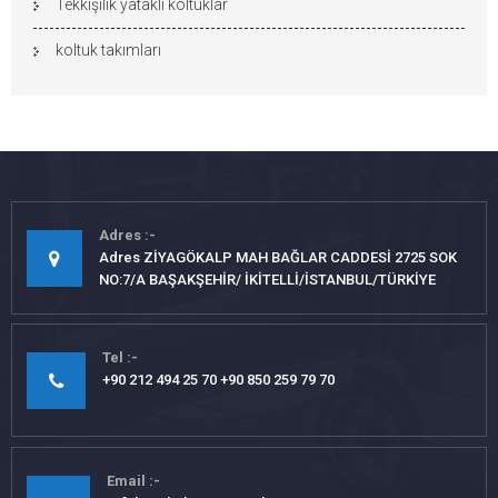
Tekkişilik yataklı koltuklar
koltuk takımları
Adres
Adres ZİYAGÖKALP MAH BAĞLAR CADDESİ 2725 SOK
NO:7/A BAŞAKŞEHİR/ İKİTELLİ/İSTANBUL/TÜRKİYE
Tel
+90 212 494 25 70 +90 850 259 79 70
Email