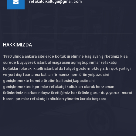
refakatcikoltugu@gmail.com
HAKKIMIZDA
1990 yılında ankara sitelerde koltuk üretimine başlayan şirketimiz kısa
sürede büyüyerek istanbul mağzasını açmıştır.pırımlar refakatçi
koltukları olarak ikitelli istanbul da faliyet göstermekteyiz.birçok yurt içi
ve yurt dışı fuarlarına katılan firmamız hem ürün yelpazesini
genişletmekte hemde üretim kalitesini,kapasitesini
genişletmektedir,pırımlar refakatçi koltukları olarak herzaman
ürünlerimizin arkasındayız ürettiğimiz her ürünle gurur duyuyoruz. murat
baran. pırımlar refakatçi koltukları yönetim kurulu başkanı.