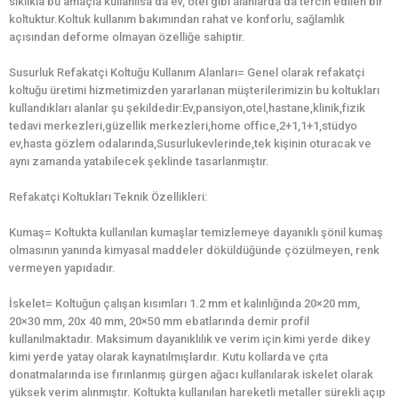
sıklıkla bu amaçla kullanılsa da ev, otel gibi alanlarda da tercih edilen bir
koltuktur.Koltuk kullanım bakımından rahat ve konforlu, sağlamlık
açısından deforme olmayan özelliğe sahiptir.
Susurluk Refakatçi Koltuğu Kullanım Alanları= Genel olarak refakatçi
koltuğu üretimi hizmetimizden yararlanan müşterilerimizin bu koltukları
kullandıkları alanlar şu şekildedir:Ev,pansiyon,otel,hastane,klinik,fizik
tedavi merkezleri,güzellik merkezleri,home office,2+1,1+1,stüdyo
ev,hasta gözlem odalarında,Susurlukevlerinde,tek kişinin oturacak ve
aynı zamanda yatabilecek şeklinde tasarlanmıştır.
Refakatçi Koltukları Teknik Özellikleri:
Kumaş= Koltukta kullanılan kumaşlar temizlemeye dayanıklı şönil kumaş
olmasının yanında kimyasal maddeler döküldüğünde çözülmeyen, renk
vermeyen yapıdadır.
İskelet= Koltuğun çalışan kısımları 1.2 mm et kalınlığında 20×20 mm,
20×30 mm, 20x 40 mm, 20×50 mm ebatlarında demir profil
kullanılmaktadır. Maksimum dayanıklılık ve verim için kimi yerde dikey
kimi yerde yatay olarak kaynatılmışlardır. Kutu kollarda ve çıta
donatmalarında ise fırınlanmış gürgen ağacı kullanılarak iskelet olarak
yüksek verim alınmıştır. Koltukta kullanılan hareketli metaller sürekli açıp