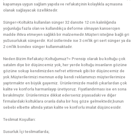
kapamaya uygun sağlam yapıda ve refakatçinin kolaylıkla açmasına
olanak sağlayacak özelliktedir.
Sünger=Koltukta kullanılan sünger 32 dansite 12 cm kalınlığında
yoğunluğu fazla olan ve kullandıkça deforme olmayan kanserojen
madde ihtiva etmeyen sağlıklı bir malzemedir.Müşteri isteğine bağlı gri
yuSusurlukak süngerdir. Kol üstlerinde ise 3 cm’lik gri sert sünger ya da
2 cm’lik bondex sünger kullanmaktadır.
Neden Bizim Refakatçi Koltuğumuz?= Prensip olarak bu koltuğu çok
satalım diye bir düşüncemiz yok, her yerde koltuğu insanların gözüne
gözüne sokup kendimizden nefret ettirmek gibi bir düşüncemiz de
yok.Müşterilerimizi memnun edip kendi reklamımızı müşterilerimize
yaptırmaktır en büyük gayemiz. Ürünlerimizde maddi çıkarlardan çok
kalite ve konforla harmanlayıp üretiyoruz. Fiyatlandırması ise en sona
bırakılmıştır. Ürünlerimize dikkat ederseniz piyasadaki ve diğer
firmalardaki koltuklara oranla daha bir hoş göze gelmektedir,bunun
sebebi elbette altında yatan kalite ve konforlu imalat düşüncesidir.
Teslimat Koşulları:
Susurluk İçi teslimatlarda;