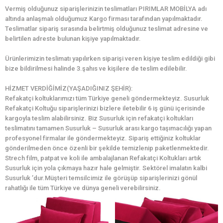
Vermiş olduğunuz siparişlerinizin teslimatları PIRIMLAR MOBİLYA adı
altında anlaşmalı olduğumuz Kargo firması tarafından yapılmaktadır.
Teslimatlar sipariş sırasında belirtmiş olduğunuz teslimat adresine ve
belirtilen adreste bulunan kişiye yapılmaktadır.
Ürünlerimizin teslimatı yapılırken siparişi veren kişiye teslim edildiği gibi
bize bildirilmesi halinde 3.şahıs ve kişilere de teslim edilebilir.
HİZMET VERDİĞİMİZ(YAŞADIĞINIZ ŞEHİR):
Refakatçi koltuklarımızı tüm Türkiye geneli göndermekteyiz. Susurluk
Refakatçi Koltuğu siparişlerinizi bizlere iletebilir 6 iş günü içerisinde
kargoyla teslim alabilirsiniz. Biz Susurluk için refakatçi koltukları
teslimatını tamamen Susurluk – Susurluk arası kargo taşımacılığı yapan
profesyonel firmalar ile göndermekteyiz. Sipariş ettiğiniz koltuklar
gönderilmeden önce özenli bir şekilde temizlenip paketlenmektedir.
Strech film, patpat ve koli ile ambalajlanan Refakatçi Koltukları artık
Susurluk için yola çıkmaya hazır hale gelmiştir. Sektörel imalatın kalbi
Susurluk ’dur.Müşteri temsilcimiz ile görüşüp siparişlerinizi gönül
rahatlığı ile tüm Türkiye ve dünya geneli verebilirsiniz.