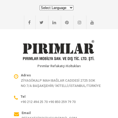
Pırımlar Refakatçi Koltukları
Adres
ZİYAGÖKALP MAH BAĞLAR CADDESİ 2725 SOK
NO:7/A BAŞAKŞEHİR/ İKİTELLİ/İSTANBUL/TÜRKİYE
Tel
+90 212 494 25 70 +90 850 259 79 70
Email