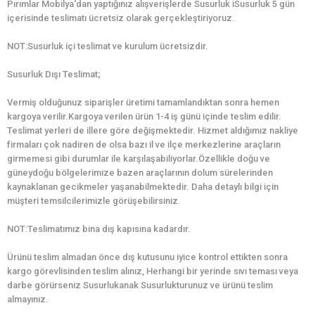
Pırımlar Mobilya‘dan yaptığınız alışverişlerde Susurluk iSusurluk 5 gün
içerisinde teslimatı ücretsiz olarak gerçekleştiriyoruz.
NOT:Susurluk içi teslimat ve kurulum ücretsizdir.
Susurluk Dışı Teslimat;
Vermiş olduğunuz siparişler üretimi tamamlandıktan sonra hemen
kargoya verilir.Kargoya verilen ürün 1-4 iş günü içinde teslim edilir.
Teslimat yerleri de illere göre değişmektedir. Hizmet aldığımız nakliye
firmaları çok nadiren de olsa bazı il ve ilçe merkezlerine araçların
girmemesi gibi durumlar ile karşılaşabiliyorlar.Özellikle doğu ve
güneydoğu bölgelerimize bazen araçlarının dolum sürelerinden
kaynaklanan gecikmeler yaşanabilmektedir. Daha detaylı bilgi için
müşteri temsilcilerimizle görüşebilirsiniz.
NOT:Teslimatımız bina dış kapısına kadardır.
Ürünü teslim almadan önce dış kutusunu iyice kontrol ettikten sonra
kargo görevlisinden teslim alınız, Herhangi bir yerinde sıvı teması veya
darbe görürseniz Susurlukanak Susurlukturunuz ve ürünü teslim
almayınız.