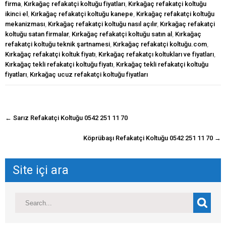
firma
,
Kırkağaç refakatçi koltuğu fiyatları
,
Kırkağaç refakatçi koltuğu
ikinci el
,
Kırkağaç refakatçi koltuğu kanepe
,
Kırkağaç refakatçi koltuğu
mekanizması
,
Kırkağaç refakatçi koltuğu nasıl açılır
,
Kırkağaç refakatçi
koltuğu satan firmalar
,
Kırkağaç refakatçi koltuğu satın al
,
Kırkağaç
refakatçi koltuğu teknik şartnamesi
,
Kırkağaç refakatçi koltuğu.com
,
Kırkağaç refakatçi koltuk fiyatı
,
Kırkağaç refakatçı koltukları ve fiyatları
,
Kırkağaç tekli refakatçi koltuğu fiyatı
,
Kırkağaç tekli refakatçi koltuğu
fiyatları
,
Kırkağaç ucuz refakatçi koltuğu fiyatları
navigasyon
←
Sarız Refakatçi Koltuğu 0542 251 11 70
gönderisi
Köprübaşı Refakatçi Koltuğu 0542 251 11 70
→
Site içi ara