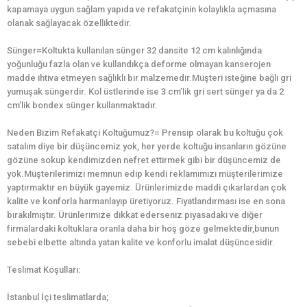
kapamaya uygun sağlam yapıda ve refakatçinin kolaylıkla açmasına
olanak sağlayacak özelliktedir.
Sünger=Koltukta kullanılan sünger 32 dansite 12 cm kalınlığında
yoğunluğu fazla olan ve kullandıkça deforme olmayan kanserojen
madde ihtiva etmeyen sağlıklı bir malzemedir.Müşteri isteğine bağlı gri
yumuşak süngerdir. Kol üstlerinde ise 3 cm’lik gri sert sünger ya da 2
cm’lik bondex sünger kullanmaktadır.
Neden Bizim Refakatçi Koltuğumuz?= Prensip olarak bu koltuğu çok
satalım diye bir düşüncemiz yok, her yerde koltuğu insanların gözüne
gözüne sokup kendimizden nefret ettirmek gibi bir düşüncemiz de
yok.Müşterilerimizi memnun edip kendi reklamımızı müşterilerimize
yaptırmaktır en büyük gayemiz. Ürünlerimizde maddi çıkarlardan çok
kalite ve konforla harmanlayıp üretiyoruz. Fiyatlandırması ise en sona
bırakılmıştır. Ürünlerimize dikkat ederseniz piyasadaki ve diğer
firmalardaki koltuklara oranla daha bir hoş göze gelmektedir,bunun
sebebi elbette altında yatan kalite ve konforlu imalat düşüncesidir.
Teslimat Koşulları:
İstanbul İçi teslimatlarda;