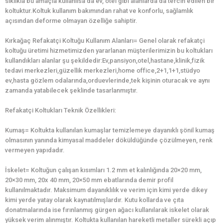
sıklıkla bu amaçla kullanılsa da ev, otel gibi alanlarda da tercih edilen bir
koltuktur.Koltuk kullanım bakımından rahat ve konforlu, sağlamlık
açısından deforme olmayan özelliğe sahiptir.
Kırkağaç Refakatçi Koltuğu Kullanım Alanları= Genel olarak refakatçi
koltuğu üretimi hizmetimizden yararlanan müşterilerimizin bu koltukları
kullandıkları alanlar şu şekildedir:Ev,pansiyon,otel,hastane,klinik,fizik
tedavi merkezleri,güzellik merkezleri,home office,2+1,1+1,stüdyo
ev,hasta gözlem odalarında,orduevlerinde,tek kişinin oturacak ve aynı
zamanda yatabilecek şeklinde tasarlanmıştır.
Refakatçi Koltukları Teknik Özellikleri:
Kumaş= Koltukta kullanılan kumaşlar temizlemeye dayanıklı şönil kumaş
olmasının yanında kimyasal maddeler döküldüğünde çözülmeyen, renk
vermeyen yapıdadır.
İskelet= Koltuğun çalışan kısımları 1.2 mm et kalınlığında 20×20 mm,
20×30 mm, 20x 40 mm, 20×50 mm ebatlarında demir profil
kullanılmaktadır. Maksimum dayanıklılık ve verim için kimi yerde dikey
kimi yerde yatay olarak kaynatılmışlardır. Kutu kollarda ve çıta
donatmalarında ise fırınlanmış gürgen ağacı kullanılarak iskelet olarak
yüksek verim alınmıştır. Koltukta kullanılan hareketli metaller sürekli açıp