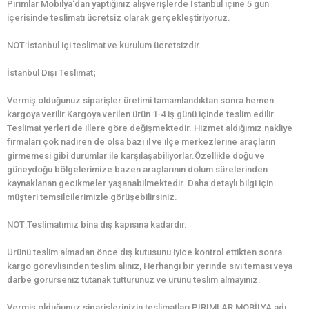
Pırımlar Mobilya‘dan yaptığınız alışverişlerde İstanbul içine 5 gün
içerisinde teslimatı ücretsiz olarak gerçekleştiriyoruz.
NOT:İstanbul içi teslimat ve kurulum ücretsizdir.
İstanbul Dışı Teslimat;
Vermiş olduğunuz siparişler üretimi tamamlandıktan sonra hemen
kargoya verilir.Kargoya verilen ürün 1-4 iş günü içinde teslim edilir.
Teslimat yerleri de illere göre değişmektedir. Hizmet aldığımız nakliye
firmaları çok nadiren de olsa bazı il ve ilçe merkezlerine araçların
girmemesi gibi durumlar ile karşılaşabiliyorlar.Özellikle doğu ve
güneydoğu bölgelerimize bazen araçlarının dolum sürelerinden
kaynaklanan gecikmeler yaşanabilmektedir. Daha detaylı bilgi için
müşteri temsilcilerimizle görüşebilirsiniz.
NOT:Teslimatımız bina dış kapısına kadardır.
Ürünü teslim almadan önce dış kutusunu iyice kontrol ettikten sonra
kargo görevlisinden teslim alınız, Herhangi bir yerinde sıvı teması veya
darbe görürseniz tutanak tutturunuz ve ürünü teslim almayınız.
Vermiş olduğunuz siparişlerinizin teslimatları PIRIMLAR MOBİLYA adı