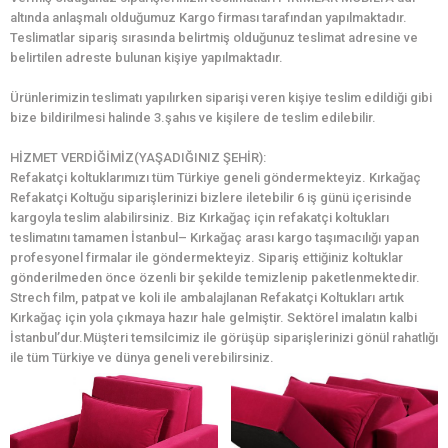
altında anlaşmalı olduğumuz Kargo firması tarafından yapılmaktadır.
Teslimatlar sipariş sırasında belirtmiş olduğunuz teslimat adresine ve
belirtilen adreste bulunan kişiye yapılmaktadır.
Ürünlerimizin teslimatı yapılırken siparişi veren kişiye teslim edildiği gibi
bize bildirilmesi halinde 3.şahıs ve kişilere de teslim edilebilir.
HİZMET VERDİĞİMİZ(YAŞADIĞINIZ ŞEHİR):
Refakatçi koltuklarımızı tüm Türkiye geneli göndermekteyiz. Kırkağaç
Refakatçi Koltuğu siparişlerinizi bizlere iletebilir 6 iş günü içerisinde
kargoyla teslim alabilirsiniz. Biz Kırkağaç için refakatçi koltukları
teslimatını tamamen İstanbul– Kırkağaç arası kargo taşımacılığı yapan
profesyonel firmalar ile göndermekteyiz. Sipariş ettiğiniz koltuklar
gönderilmeden önce özenli bir şekilde temizlenip paketlenmektedir.
Strech film, patpat ve koli ile ambalajlanan Refakatçi Koltukları artık
Kırkağaç için yola çıkmaya hazır hale gelmiştir. Sektörel imalatın kalbi
İstanbul’dur.Müşteri temsilcimiz ile görüşüp siparişlerinizi gönül rahatlığı
ile tüm Türkiye ve dünya geneli verebilirsiniz.