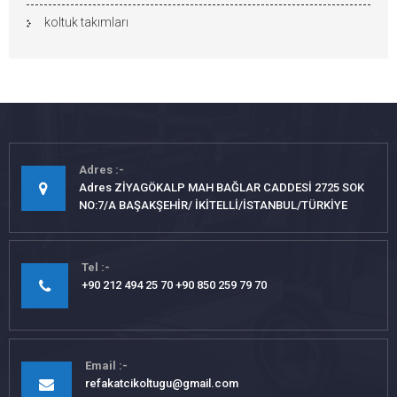
koltuk takımları
Adres
Adres ZİYAGÖKALP MAH BAĞLAR CADDESİ 2725 SOK
NO:7/A BAŞAKŞEHİR/ İKİTELLİ/İSTANBUL/TÜRKİYE
Tel
+90 212 494 25 70 +90 850 259 79 70
Email
refakatcikoltugu@gmail.com