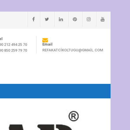
el
Email
90 212 494 25 70
REFAKATCIKOLTUGU@GMAIL.COM
90 850 259 79 70