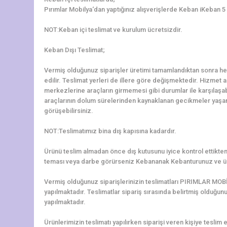
Pırımlar Mobilya‘dan yaptığınız alışverişlerde Keban iKeban 5 
NOT:Keban içi teslimat ve kurulum ücretsizdir.
Keban Dışı Teslimat;
Vermiş olduğunuz siparişler üretimi tamamlandıktan sonra hem
edilir. Teslimat yerleri de illere göre değişmektedir. Hizmet al
merkezlerine araçların girmemesi gibi durumlar ile karşılaş
araçlarının dolum sürelerinden kaynaklanan gecikmeler yaşanab
görüşebilirsiniz.
NOT:Teslimatımız bina dış kapısına kadardır.
Ürünü teslim almadan önce dış kutusunu iyice kontrol ettikten 
teması veya darbe görürseniz Kebananak Kebanturunuz ve ür
Vermiş olduğunuz siparişlerinizin teslimatları PIRIMLAR MOBİ
yapılmaktadır. Teslimatlar sipariş sırasında belirtmiş olduğun
yapılmaktadır.
Ürünlerimizin teslimatı yapılırken siparişi veren kişiye teslim e