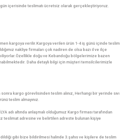
gün içerisinde teslimatı ücretsiz olarak gerçekleştiriyoruz.
en kargoya verilir.Kargoya verilen ürün 1-4 iş günü içinde teslim
dığımız nakliye firmaları çok nadiren de olsa bazı il ve ilçe
abiliyorlar.Özellikle doğu ve Kebandoğu bölgelerimize bazen
ilmektedir. Daha detaylı bilgi için müşteri temsilcilerimizle
sonra kargo görevlisinden teslim alınız, Herhangi bir yerinde sıvı
ünü teslim almayınız.
LYA adı altında anlaşmalı olduğumuz Kargo firması tarafından
uz teslimat adresine ve belirtilen adreste bulunan kişiye
dildiği gibi bize bildirilmesi halinde 3.şahıs ve kişilere de teslim