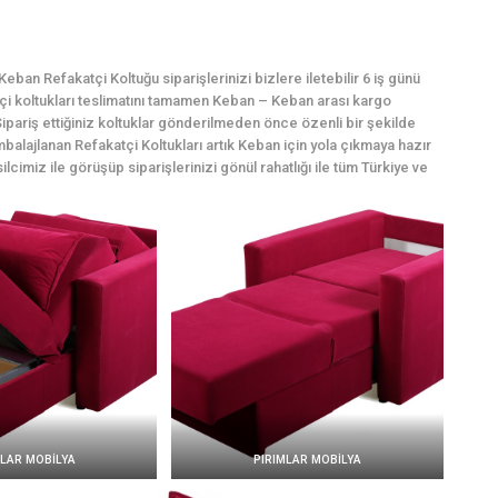
ban Refakatçi Koltuğu siparişlerinizi bizlere iletebilir 6 iş günü
atçi koltukları teslimatını tamamen Keban – Keban arası kargo
ipariş ettiğiniz koltuklar gönderilmeden önce özenli bir şekilde
mbalajlanan Refakatçi Koltukları artık Keban için yola çıkmaya hazır
lcimiz ile görüşüp siparişlerinizi gönül rahatlığı ile tüm Türkiye ve
MLAR MOBİLYA
PIRIMLAR MOBİLYA