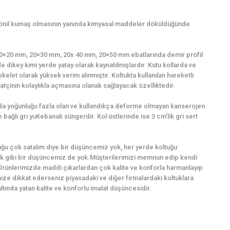
şönil kumaş olmasının yanında kimyasal maddeler döküldüğünde
a 20×20 mm, 20×30 mm, 20x 40 mm, 20×50 mm ebatlarında demir profil
e dikey kimi yerde yatay olarak kaynatılmışlardır. Kutu kollarda ve
kelet olarak yüksek verim alınmıştır. Koltukta kullanılan hareketli
tçinin kolaylıkla açmasına olanak sağlayacak özelliktedir.
ında yoğunluğu fazla olan ve kullandıkça deforme olmayan kanserojen
bağlı gri yuKebanak süngerdir. Kol üstlerinde ise 3 cm’lik gri sert
ğu çok satalım diye bir düşüncemiz yok, her yerde koltuğu
k gibi bir düşüncemiz de yok.Müşterilerimizi memnun edip kendi
Ürünlerimizde maddi çıkarlardan çok kalite ve konforla harmanlayıp
imize dikkat ederseniz piyasadaki ve diğer firmalardaki koltuklara
ında yatan kalite ve konforlu imalat düşüncesidir.