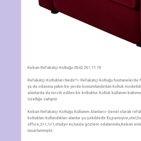
Keban Refakatçi Koltuğu 0542 251 11 70
Refakatçi Koltukları Nedir?= Refakatçi koltuğu hastanelerde ha
ya da odasına yakın bir yerde konumlandırılan koltuk modelidir.
alanlarda da tercih edilen bir koltuktur.Koltuk kullanım bakı
özelliğe sahiptir.
Keban Refakatçi Koltuğu Kullanım Alanları= Genel olarak refa
koltukları kullandıkları alanlar şu şekildedir:Ev,pansiyon,otel
office,2+1,1+1,stüdyo ev,hasta gözlem odalarında,Keban evle
tasarlanmıştır.