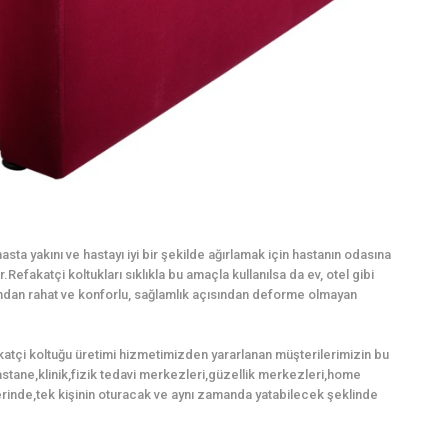
sta yakını ve hastayı iyi bir şekilde ağırlamak için hastanın odasına
Refakatçi koltukları sıklıkla bu amaçla kullanılsa da ev, otel gibi
mından rahat ve konforlu, sağlamlık açısından deforme olmayan
katçi koltuğu üretimi hizmetimizden yararlanan müşterilerimizin bu
,hastane,klinik,fizik tedavi merkezleri,güzellik merkezleri,home
rinde,tek kişinin oturacak ve aynı zamanda yatabilecek şeklinde