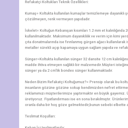
Refakatçi Koltukları Teknik Özellikleri:
Kumaş= Koltukta kullanılan kumaşlar temizlemeye dayanıklı 
çözülmeyen, renk vermeyen yapıdadır.
İskelet= Koltuğun Kebanışan kısımları 1.2 mm et kalınlığınd
kullanılmaktadır. Maksimum dayanıklılık ve verim için kimi yerd
çıta donatmalarında ise fırınlanmış gürgen ağacı kullanılarak is
metaller sürekli açıp kapamaya uygun sağlam yapıda ve refaka
Sünger=Koltukta kullanılan sünger 32 dansite 12 cm kalınlığ
madde ihtiva etmeyen sağlıklı bir malzemedir.Müşteri isteğine 
sünger ya da 2 cm’lik bondex sünger kullanmaktadır.
Neden Bizim Refakatçi Koltuğumuz?= Prensip olarak bu koltu
insanların gözüne gözüne sokup kendimizden nefret ettirme
reklamımızı müşterilerimize yaptırmaktır en büyük gayemiz. 
üretiyoruz. Fiyatlandırması ise en sona bırakılmıştır. Ürünler
oranla daha bir hoş göze gelmektedir,bunun sebebi elbette alt
Teslimat Koşulları:
Keban İçi teslimatlarda;