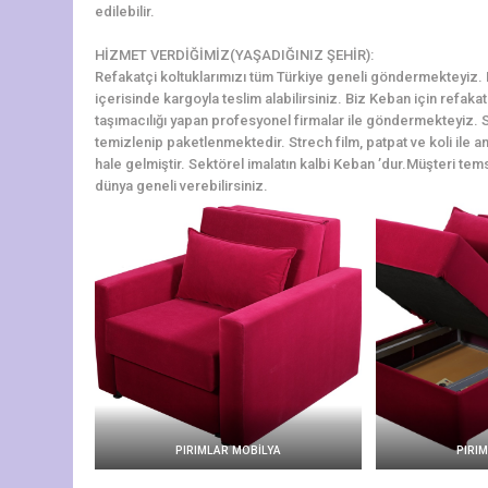
edilebilir.
HİZMET VERDİĞİMİZ(YAŞADIĞINIZ ŞEHİR):
Refakatçi koltuklarımızı tüm Türkiye geneli göndermekteyiz. Ke
içerisinde kargoyla teslim alabilirsiniz. Biz Keban için refak
taşımacılığı yapan profesyonel firmalar ile göndermekteyiz. S
temizlenip paketlenmektedir. Strech film, patpat ve koli ile a
hale gelmiştir. Sektörel imalatın kalbi Keban ’dur.Müşteri temsi
dünya geneli verebilirsiniz.
PIRIMLAR MOBİLYA
PIRI